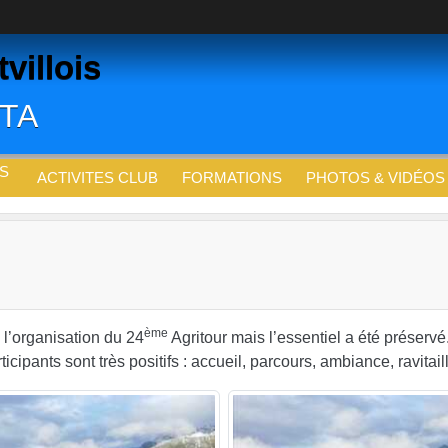
villois
CTA
S
ACTIVITES CLUB
FORMATIONS
PHOTOS & VIDÉOS
ème
é l’organisation du 24
Agritour mais l’essentiel a été préservé.
rticipants sont très positifs : accueil, parcours, ambiance, ravit