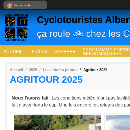
Panneau de gestion des cookies
Se connecter
Cyclotouristes Albert
ça roule 🚲 chez les 
PROGRAMME SORTIE
ACCUEIL
LE CLUB
ADHERER
HEBDOMADAIRES
Accueil
2025
Les albums photos
Agritour 2025
AGRITOUR 2025
Nous l’avons fai
t ! Les conditions météo n’ont pas facilit
fait d’avoir tenu le cap. Une fois encore les retours des pa