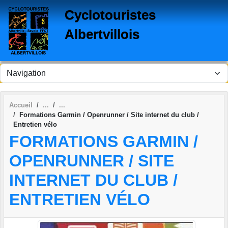
Panneau de gestion des cookies
Cyclotouristes
Albertvillois
Accueil
Formations Garmin / Openrunner / Site internet du club /
Entretien vélo
FORMATIONS GARMIN /
OPENRUNNER / SITE
INTERNET DU CLUB /
ENTRETIEN VÉLO