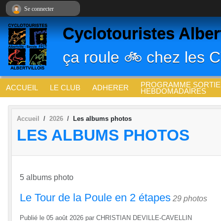
Panneau de gestion des cookies
Se connecter
Cyclotouristes Albert
ça roule 🚲 chez les 
PROGRAMME SORTIE
ACCUEIL
LE CLUB
ADHERER
HEBDOMADAIRES
Accueil
2026
Les albums photos
LES ALBUMS PHOTOS
5 albums photo
Le Tour de la Poule en 2 étapes
29 photos
Publié le
05 août 2026
par
CHRISTIAN DEVILLE-CAVELLIN