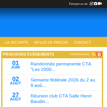
Participer au site :
LA SECURITE
REVUE DE PRESSE
CONTACT
PROCHAINS ÉVÉNEMENTS
+ d'évènements
01
Randonnée permanente CTA
JUIN
"Les 2000...
02
Semaine fédérale 2026 du 2 au
AOÛT
9 aoû...
27
Réunion club CTA Salle Henri
AOÛT
Baudin...