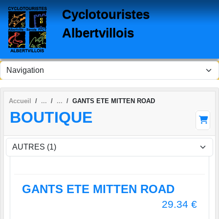
Panneau de gestion des cookies
Cyclotouristes
Albertvillois
Accueil
GANTS ETE MITTEN ROAD
BOUTIQUE
GANTS ETE MITTEN ROAD
29.34
€